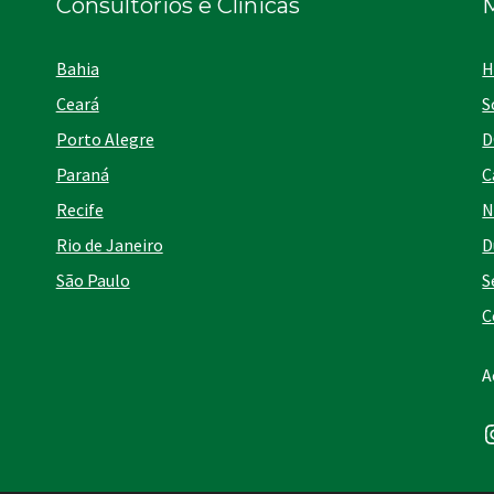
Consultórios e Clínicas
Bahia
H
Ceará
S
Porto Alegre
D
Paraná
C
Recife
N
Rio de Janeiro
D
São Paulo
S
C
A
I