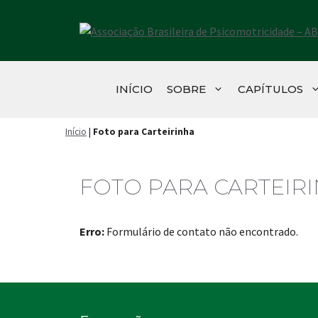
Pular
para
o
conteúdo
INÍCIO
SOBRE
CAPÍTULOS
Início
|
Foto para Carteirinha
FOTO PARA CARTEIR
Erro:
Formulário de contato não encontrado.