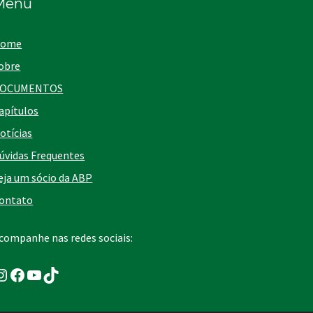
Menu
ome
obre
OCUMENTOS
apítulos
otícias
úvidas Frequentes
eja um sócio da ABP
ontato
companhe nas redes sociais:
nstagram
Facebook
Youtube
TikTok