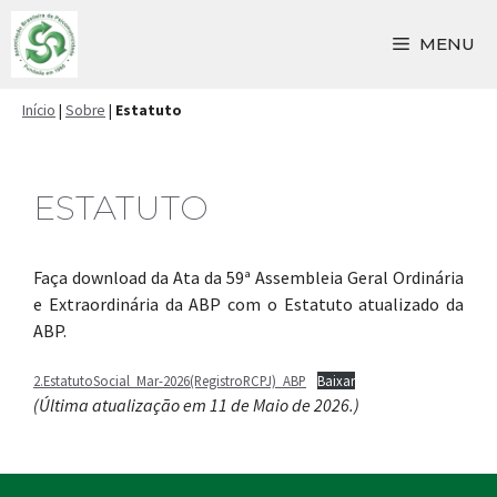
Pular
para
MENU
o
conteúdo
Início
|
Sobre
|
Estatuto
ESTATUTO
Faça download da Ata da 59ª Assembleia Geral Ordinária
e Extraordinária da ABP com o Estatuto atualizado da
ABP.
2.EstatutoSocial_Mar-2026(RegistroRCPJ)_ABP
Baixar
(Última atualização em 11 de Maio de 2026.)