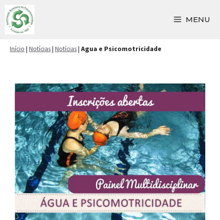
Pular
para
MENU
o
conteúdo
Início
|
Notícias
|
Notícias
|
Agua e Psicomotricidade