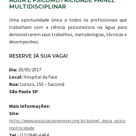
AGUA E PSICOMOTRICIDADE PAINEL
MULTIDISCIPLINAR
Uma oportunidade única a todos os profissionais que
trabalham com a ciência psicomotora na água para
demonstrarem seus trabalhos, metodologias, técnicas e
desempenhos.
RESERVE JÁ SUA VAGA!
Dia:
20/05/2017
Local:
Hospital da Face
Rua:
Izonzo, 155 – Sacomã
São Paulo SP
Mais Informações:
Site:
http://www.associacaovemser.org.br/painel_agua_psico
motricidade
Tel.:
(11)2940-6464