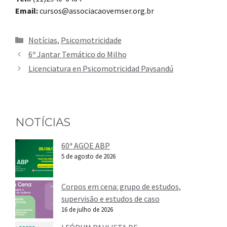
Email:
cursos@associacaovemser.org.br
Categorias
Notícias
,
Psicomotricidade
6º Jantar Temático do Milho
Licenciatura en Psicomotricidad Paysandú
NOTÍCIAS
60ª AGOE ABP
5 de agosto de 2026
Corpos em cena: grupo de estudos,
supervisão e estudos de caso
16 de julho de 2026