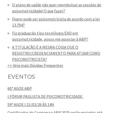
O plano de saúde não quer reembolsar as sessões de
psicomotricidade! O que fazer?
Quem pode ser psicomotricista de acordo com a lei
13.794?
Fiz graduação tipo tecnólogo/EAD em
psicomotricidade, posso me associar à ABP?
A TITULAÇÃO É A MESMA COISA QUE O
REGISTRO/CREDENCIAMENTO PARA ATUAR COMO
PSICOMOTRICISTA?
>> Veja mais Dúvidas Frequentes
EVENTOS
60ª AGOE ABP
I FÓRUM PAULISTA DE PSICOMOTRICIDADE
59ª AGOE | 21/03/26 ÀS 14H
Certificados do Congresso ABP 2025 serão enviados até