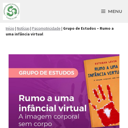
Pular
para
MENU
o
conteúdo
Início
|
Notícias
|
Psicomotricidade
|
Grupo de Estudos – Rumo a
uma infância virtual