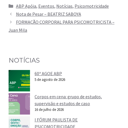
Categorias
ABP Apóia
,
Eventos
,
Notícias
,
Psicomotricidade
Nota de Pesar – BEATRIZ SABOYA
FORMAÇÃO CORPORAL PARA PSICOMOTRICISTA –
Juan Mila
NOTÍCIAS
60ª AGOE ABP
5 de agosto de 2026
Corpos em cena: grupo de estudos,
supervisão e estudos de caso
16 de julho de 2026
I FÓRUM PAULISTA DE
PSICOMOTRICIDADE