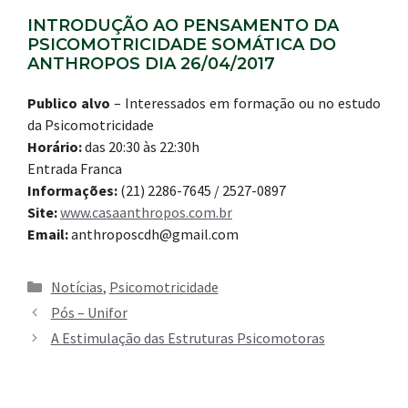
INTRODUÇÃO AO PENSAMENTO DA
PSICOMOTRICIDADE SOMÁTICA DO
ANTHROPOS DIA 26/04/2017
Publico alvo
– Interessados em formação ou no estudo
da Psicomotricidade
Horário:
das 20:30 às 22:30h
Entrada Franca
Informações:
(21) 2286-7645 / 2527-0897
Site:
www.casaanthropos.com.br
Email:
anthroposcdh@gmail.com
Categorias
Notícias
,
Psicomotricidade
Pós – Unifor
A Estimulação das Estruturas Psicomotoras