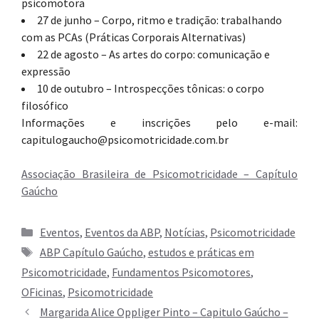
psicomotora
27 de junho – Corpo, ritmo e tradição: trabalhando
com as PCAs (Práticas Corporais Alternativas)
22 de agosto – As artes do corpo: comunicação e
expressão
10 de outubro – Introspecções tônicas: o corpo
filosófico
Informações e inscrições pelo e-mail:
capitulogaucho@psicomotricidade.com.br
Associação Brasileira de Psicomotricidade – Capítulo
Gaúcho
Categorias
Eventos
,
Eventos da ABP
,
Notícias
,
Psicomotricidade
Tags
ABP Capítulo Gaúcho
,
estudos e práticas em
Psicomotricidade
,
Fundamentos Psicomotores
,
OFicinas
,
Psicomotricidade
Margarida Alice Oppliger Pinto – Capitulo Gaúcho –