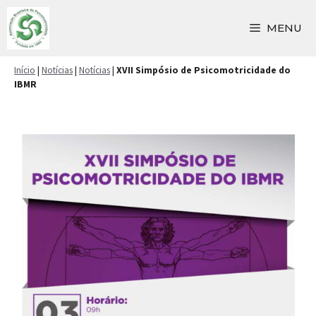
Pular
para
MENU
o
conteúdo
Início
|
Notícias
|
Notícias
|
XVII Simpósio de Psicomotricidade do
IBMR