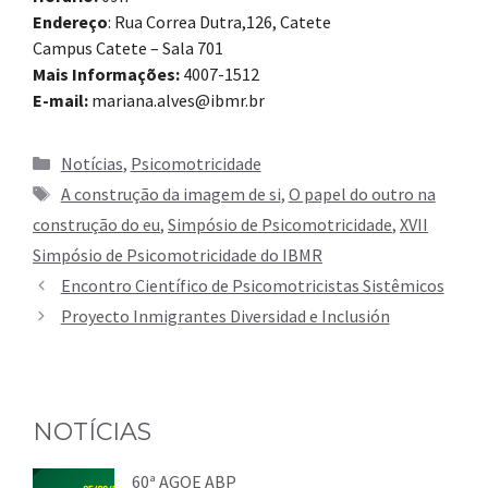
Endereço
: Rua Correa Dutra,126, Catete
Campus Catete – Sala 701
Mais Informações:
4007-1512
E-mail:
mariana.alves@ibmr.br
Categorias
Notícias
,
Psicomotricidade
Tags
A construção da imagem de si
,
O papel do outro na
construção do eu
,
Simpósio de Psicomotricidade
,
XVII
Simpósio de Psicomotricidade do IBMR
Encontro Científico de Psicomotricistas Sistêmicos
Proyecto Inmigrantes Diversidad e Inclusión
NOTÍCIAS
60ª AGOE ABP