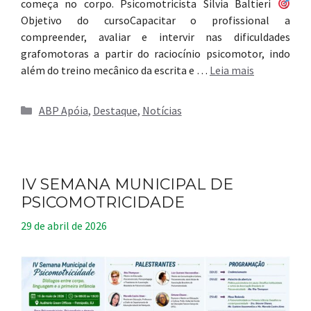
começa no corpo. Psicomotricista Silvia Baltieri
Objetivo do cursoCapacitar o profissional a
compreender, avaliar e intervir nas dificuldades
grafomotoras a partir do raciocínio psicomotor, indo
além do treino mecânico da escrita e …
Leia mais
Categorias
ABP Apóia
,
Destaque
,
Notícias
IV SEMANA MUNICIPAL DE
PSICOMOTRICIDADE
29 de abril de 2026