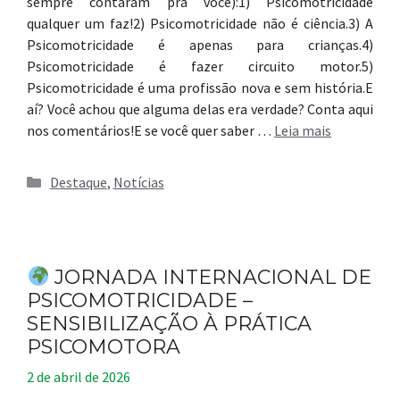
sempre contaram pra você):1) Psicomotricidade
qualquer um faz!2) Psicomotricidade não é ciência.3) A
Psicomotricidade é apenas para crianças.4)
Psicomotricidade é fazer circuito motor.5)
Psicomotricidade é uma profissão nova e sem história.E
aí? Você achou que alguma delas era verdade? Conta aqui
nos comentários!E se você quer saber …
Leia mais
Categorias
Destaque
,
Notícias
JORNADA INTERNACIONAL DE
PSICOMOTRICIDADE –
SENSIBILIZAÇÃO À PRÁTICA
PSICOMOTORA
2 de abril de 2026