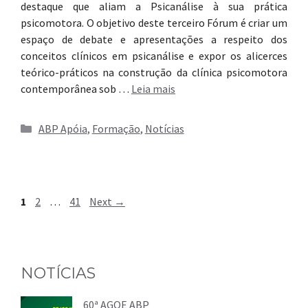
destaque que aliam a Psicanálise à sua prática
psicomotora. O objetivo deste terceiro Fórum é criar um
espaço de debate e apresentações a respeito dos
conceitos clínicos em psicanálise e expor os alicerces
teórico-práticos na construção da clínica psicomotora
contemporânea sob …
Leia mais
Categorias
ABP Apóia
,
Formação
,
Notícias
Page
Page
Page
1
2
…
41
Next
→
NOTÍCIAS
60ª AGOE ABP