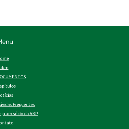
Menu
ome
obre
OCUMENTOS
apítulos
otícias
úvidas Frequentes
eja um sócio da ABP
ontato