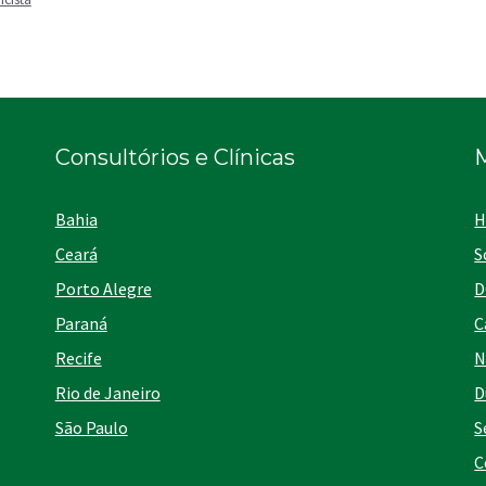
Consultórios e Clínicas
Bahia
H
Ceará
S
Porto Alegre
D
Paraná
C
Recife
N
Rio de Janeiro
D
São Paulo
S
C