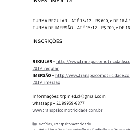
INVESTIMENTO:
TURMA REGULAR – ATÉ 15/12 – R$ 600, e DE 16 À 3
TURMA DE IMERSÃO – ATÉ 15/12 – R$ 700, e DE 16 
INSCRIÇÕES:
REGULAR
–
http://www.transpsicomotricidade.co
2019_regular
IMERSÃO
–
http://www.transpsicomotricidade.co
2019_imersao
Informações: trpm.ed.cl@gmail.com
whatsapp – 21 99959-8377
www.transpsicomotricidade.com.br
Categorias
Notícias
,
Transpsicomotricidade
Vote Sim a Regulamentação da Profissão de Psicomotri