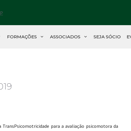
FORMAÇÕES
ASSOCIADOS
SEJA SÓCIO
E
019
ransPsicomotricidade para a avaliação psicomotora da