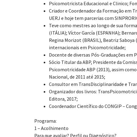
Psicomotricista Educacional e Clinico; F
Criador e Coordenador da Formação em Tra
UERJ e hoje tem parcerias com SINPRORIO 
Teve como mestres ao longo de sua forma
(ITÁLIA); Víctor García (ESPANHA); Berna
Regina Morizot (BRASIL), Beatriz Saboya (
internacionais em Psicomotricidade;
Docente de diversas Pós-Graduações em Ps
Sócio Titular da ABP, Presidente da Comiss
Psicomotricidade ABP (2013), assim como 
Nacional, de 2011 até 2015;
Consultor em TransDisciplinaridade e Tra
Organizador dos livros: TransPsicomotric
Editora, 2017;
Coordenador Científico do CONGIP – Cong
Programa:
1 – Acolhimento
Para que avaliar? Perfil ou Diagnóstico?