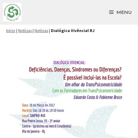
Pular
para
MENU
o
conteúdo
Início
|
Notícias
|
Notícias
|
Dialógica Vivêncial RJ