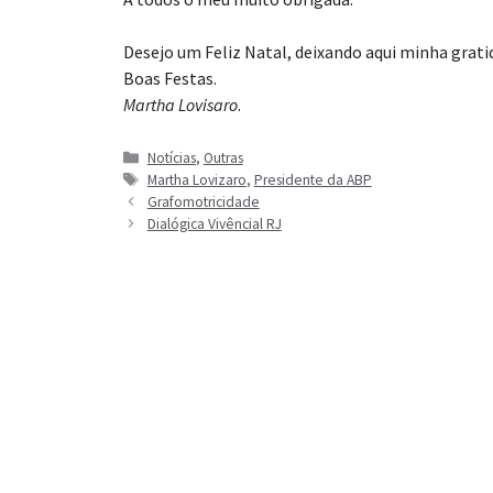
Desejo um Feliz Natal, deixando aqui minha grat
Boas Festas.
Martha Lovisaro
.
Categorias
Notícias
,
Outras
Tags
Martha Lovizaro
,
Presidente da ABP
Grafomotricidade
Dialógica Vivêncial RJ