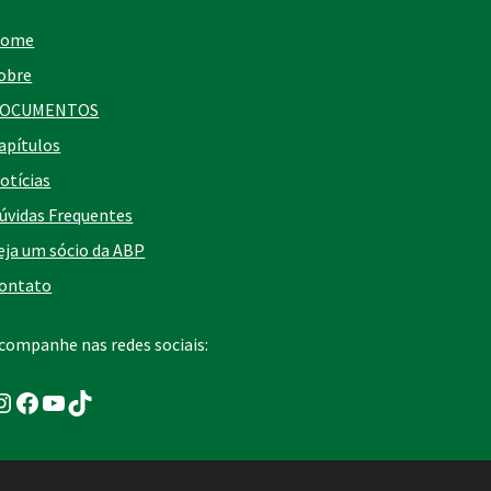
ome
obre
OCUMENTOS
apítulos
otícias
úvidas Frequentes
eja um sócio da ABP
ontato
companhe nas redes sociais:
nstagram
Facebook
Youtube
TikTok