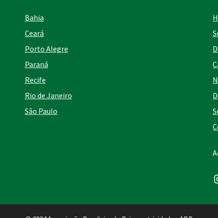
Bahia
H
Ceará
S
Porto Alegre
D
Paraná
C
Recife
N
Rio de Janeiro
D
São Paulo
S
C
A
I