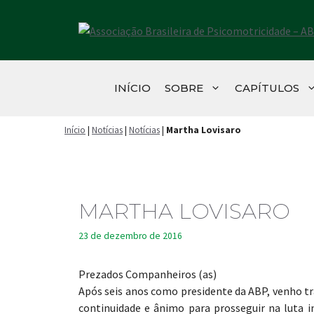
Pular
para
o
conteúdo
INÍCIO
SOBRE
CAPÍTULOS
Início
|
Notícias
|
Notícias
|
Martha Lovisaro
MARTHA LOVISARO
23 de dezembro de 2016
Prezados Companheiros (as)
Após seis anos como presidente da ABP, venho tr
continuidade e ânimo para prosseguir na luta 