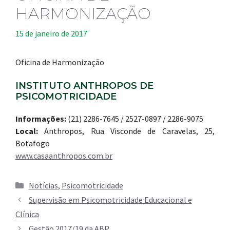
HARMONIZAÇÃO
15 de janeiro de 2017
Oficina de Harmonização
INSTITUTO ANTHROPOS DE
PSICOMOTRICIDADE
Informações:
(21) 2286-7645 / 2527-0897 / 2286-9075
Local:
Anthropos, Rua Visconde de Caravelas, 25,
Botafogo
www.casaanthropos.com.br
Categorias
Notícias
,
Psicomotricidade
Supervisão em Psicomotricidade Educacional e
Clínica
Gestão 2017/19 da ABP