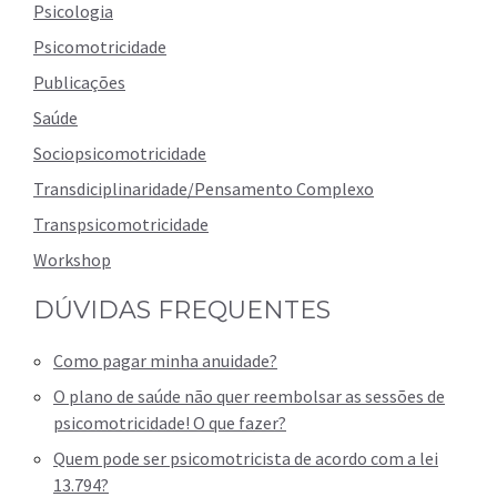
Psicologia
Psicomotricidade
Publicações
Saúde
Sociopsicomotricidade
Transdiciplinaridade/Pensamento Complexo
Transpsicomotricidade
Workshop
DÚVIDAS FREQUENTES
Como pagar minha anuidade?
O plano de saúde não quer reembolsar as sessões de
psicomotricidade! O que fazer?
Quem pode ser psicomotricista de acordo com a lei
13.794?