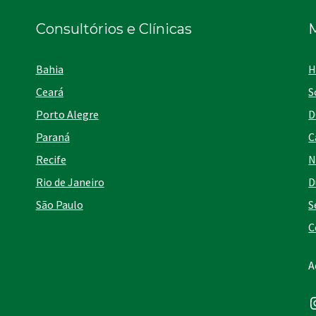
Consultórios e Clínicas
Bahia
H
Ceará
S
Porto Alegre
D
Paraná
C
Recife
N
Rio de Janeiro
D
São Paulo
S
C
A
I