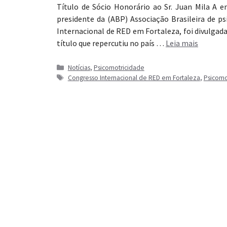
Título de Sócio Honorário ao Sr. Juan Mila A e
presidente da (ABP) Associação Brasileira de p
Internacional de RED em Fortaleza, foi divulgada
título que repercutiu no país …
Leia mais
Categorias
Notícias
,
Psicomotricidade
Tags
Congresso Internacional de RED em Fortaleza
,
Psicomo