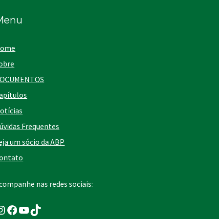
Menu
ome
obre
OCUMENTOS
apítulos
otícias
úvidas Frequentes
eja um sócio da ABP
ontato
companhe nas redes sociais:
nstagram
Facebook
Youtube
TikTok