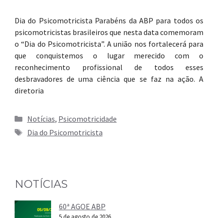
Dia do Psicomotricista Parabéns da ABP para todos os
psicomotricistas brasileiros que nesta data comemoram
o “Dia do Psicomotricista”. A união nos fortalecerá para
que conquistemos o lugar merecido com o
reconhecimento profissional de todos esses
desbravadores de uma ciência que se faz na ação. A
diretoria
Categorias
Notícias
,
Psicomotricidade
Tags
Dia do Psicomotricista
NOTÍCIAS
60ª AGOE ABP
5 de agosto de 2026