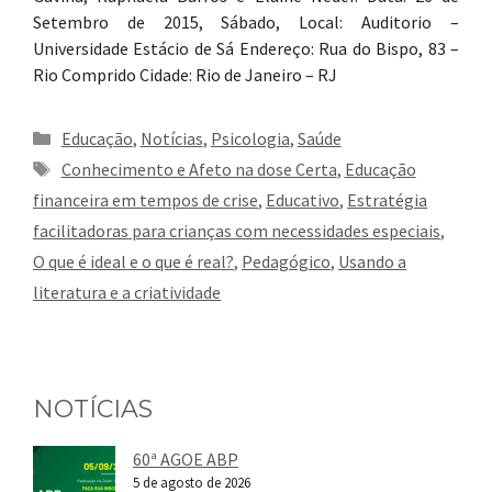
Setembro de 2015, Sábado, Local: Auditorio –
Universidade Estácio de Sá Endereço: Rua do Bispo, 83 –
Rio Comprido Cidade: Rio de Janeiro – RJ
Categorias
Educação
,
Notícias
,
Psicologia
,
Saúde
Tags
Conhecimento e Afeto na dose Certa
,
Educação
financeira em tempos de crise
,
Educativo
,
Estratégia
facilitadoras para crianças com necessidades especiais
,
O que é ideal e o que é real?
,
Pedagógico
,
Usando a
literatura e a criatividade
NOTÍCIAS
60ª AGOE ABP
5 de agosto de 2026