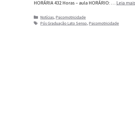
HORÁRIA 432 Horas – aula HORÁRIO: …
Leia mai
Categorias
Notícias
,
Psicomotricidade
Tags
Pós Graduação Lato Senso
,
Psicomotricidade