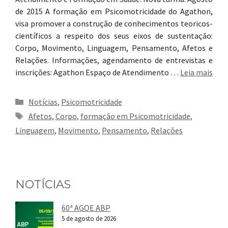
de 2015 A formação em Psicomotricidade do Agathon,
visa promover a construção de conhecimentos teoricos-
científicos a respeito dos seus eixos de sustentação:
Corpo, Movimento, Linguagem, Pensamento, Afetos e
Relações. Informações, agendamento de entrevistas e
inscrições: Agathon Espaço de Atendimento …
Leia mais
Categorias
Notícias
,
Psicomotricidade
Tags
Afetos
,
Corpo
,
formação em Psicomotricidade
,
Linguagem
,
Movimento
,
Pensamento
,
Relações
NOTÍCIAS
60ª AGOE ABP
5 de agosto de 2026