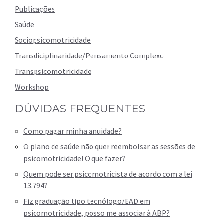
Publicações
Saúde
Sociopsicomotricidade
Transdiciplinaridade/Pensamento Complexo
Transpsicomotricidade
Workshop
DÚVIDAS FREQUENTES
Como pagar minha anuidade?
O plano de saúde não quer reembolsar as sessões de
psicomotricidade! O que fazer?
Quem pode ser psicomotricista de acordo com a lei
13.794?
Fiz graduação tipo tecnólogo/EAD em
psicomotricidade, posso me associar à ABP?