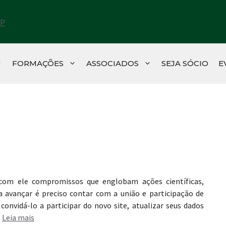
FORMAÇÕES
ASSOCIADOS
SEJA SÓCIO
E
com ele compromissos que englobam ações científicas,
ra avançar é preciso contar com a união e participação de
nvidá-lo a participar do novo site, atualizar seus dados
…
Leia mais