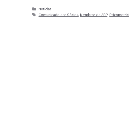
Categorias
Notícias
Tags
Comunicado aos Sócios
,
Membros da ABP
,
Psicomotrici