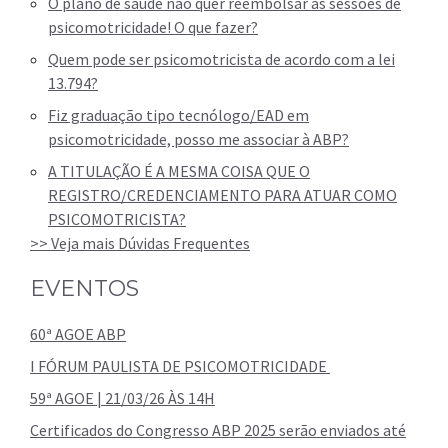
O plano de saúde não quer reembolsar as sessões de
psicomotricidade! O que fazer?
Quem pode ser psicomotricista de acordo com a lei
13.794?
Fiz graduação tipo tecnólogo/EAD em
psicomotricidade, posso me associar à ABP?
A TITULAÇÃO É A MESMA COISA QUE O
REGISTRO/CREDENCIAMENTO PARA ATUAR COMO
PSICOMOTRICISTA?
>> Veja mais Dúvidas Frequentes
EVENTOS
60ª AGOE ABP
I FÓRUM PAULISTA DE PSICOMOTRICIDADE
59ª AGOE | 21/03/26 ÀS 14H
Certificados do Congresso ABP 2025 serão enviados até