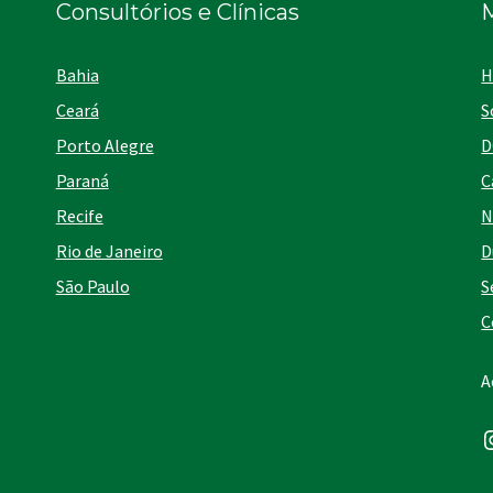
Consultórios e Clínicas
Bahia
H
Ceará
S
Porto Alegre
D
Paraná
C
Recife
N
Rio de Janeiro
D
São Paulo
S
C
A
I