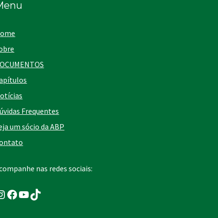
Menu
ome
obre
OCUMENTOS
apítulos
otícias
úvidas Frequentes
eja um sócio da ABP
ontato
companhe nas redes sociais:
nstagram
Facebook
Youtube
TikTok