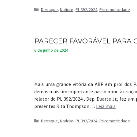
Categorias
Destaque
,
Notícias
,
PL 392/2024
,
Psicomotricidade
PARECER FAVORÁVEL PARA 
6 de junho de 2024
Mais uma grande vitória da ABP em prol dos Psi
demos mais um importante passo rumo à criação 
relator do PL 392/2024 , Dep. Duarte Jr., fez um
presentes Rita Thompson …
Leia mais
Categorias
Destaque
,
Notícias
,
PL 392/2024
,
Psicomotricidade