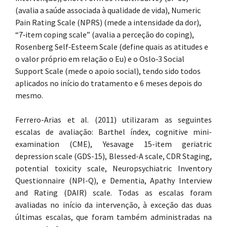
(avalia a saúde associada à qualidade de vida), Numeric
Pain Rating Scale (NPRS) (mede a intensidade da dor),
“7‐item coping scale” (avalia a perceção do coping),
Rosenberg Self‐Esteem Scale (define quais as atitudes e
o valor próprio em relação o Eu) e o Oslo‐3 Social
Support Scale (mede o apoio social), tendo sido todos
aplicados no início do tratamento e 6 meses depois do
mesmo.
Ferrero-Arias et al. (2011) utilizaram as seguintes
escalas de avaliação: Barthel índex, cognitive mini-
examination (CME), Yesavage 15-item geriatric
depression scale (GDS-15), Blessed-A scale, CDR Staging,
potential toxicity scale, Neuropsychiatric Inventory
Questionnaire (NPI-Q), e Dementia, Apathy Interview
and Rating (DAIR) scale. Todas as escalas foram
avaliadas no início da intervenção, à exceção das duas
últimas escalas, que foram também administradas na