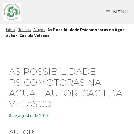
Pular
para
MENU
o
conteúdo
Início
|
Notícias
|
Artigos
|
As Possibilidade Psicomotoras na Água –
Autor: Cacilda Velasco
AS POSSIBILIDADE
PSICOMOTORAS NA
ÁGUA – AUTOR: CACILDA
VELASCO
8 de agosto de 2018
AUTOR: