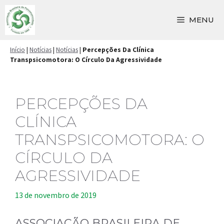
Pular
para
MENU
o
conteúdo
Início
|
Notícias
|
Notícias
|
Percepções Da Clínica
Transpsicomotora: O Círculo Da Agressividade
PERCEPÇÕES DA
CLÍNICA
TRANSPSICOMOTORA: O
CÍRCULO DA
AGRESSIVIDADE
13 de novembro de 2019
ASSOCIAÇÃO BRASILEIRA DE